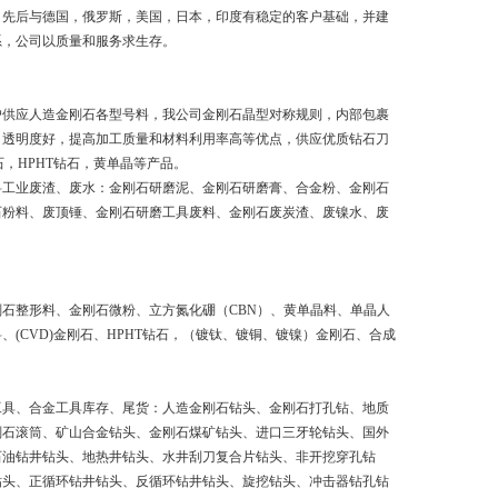
，先后与德国，俄罗斯，美国，日本，印度有稳定的客户基础，并建
系，公司以质量和服务求生存。
户供应人造金刚石各型号料，我公司金刚石晶型对称规则，内部包裹
，透明度好，提高加工质量和材料利用率高等优点，供应优质钻石刀
石，HPHT钻石，黄单晶等产品。
料工业废渣、废水：金刚石研磨泥、金刚石研磨膏、合金粉、金刚石
石粉料、废顶锤、金刚石研磨工具废料、金刚石废炭渣、废镍水、废
石整形料、金刚石微粉、立方氮化硼（CBN）、黄单晶料、单晶人
、(CVD)金刚石、HPHT钻石，（镀钛、镀铜、镀镍）金刚石、合成
工具、合金工具库存、尾货：人造金刚石钻头、金刚石打孔钻、地质
刚石滚筒、矿山合金钻头、金刚石煤矿钻头、进口三牙轮钻头、国外
石油钻井钻头、地热井钻头、水井刮刀复合片钻头、非开挖穿孔钻
钻头、正循环钻井钻头、反循环钻井钻头、旋挖钻头、冲击器钻孔钻