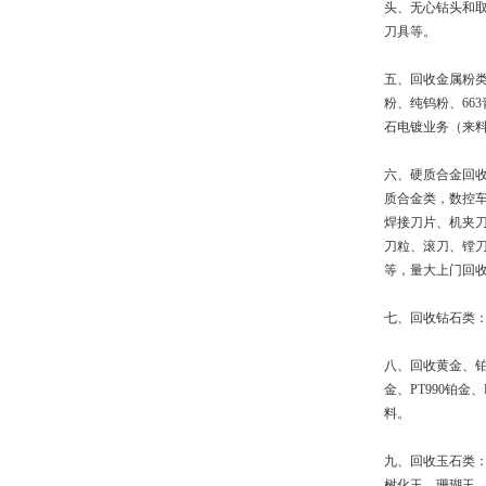
头、无心钻头和取
刀具等。
五、回收金属粉
粉、纯钨粉、66
石电镀业务（来
六、硬质合金回
质合金类，数控
焊接刀片、机夹
刀粒、滚刀、镗
等，量大上门回
七、回收钻石类：
八、回收黄金、铂金
金、PT990铂金
料。
九、回收玉石类
树化玉、珊瑚玉