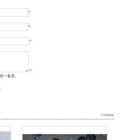
*
*
*
*
统一备货。
张