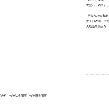
戈壁石、鸡血石
回收价格依市场
大上门收购，谢
人联系洽谈合作，
混合料
收镀钛金刚石
收镀铜金刚石