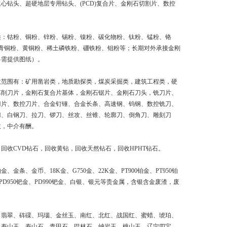
心钻头、超硬地层专用钻头、(PCD)复合片、金刚石切割片、数控
类：钴粉、铜粉、锌粉、锡粉、镍粉、碳化物粉、钛粉、锰粉、铬
3青铜粉、黄铜粉、稀土磷铁粉、硼铁粉、钼粉等；长期对外承接金刚
料需提供图纸）。
收范围有：矿用凿岩类，地质勘探类，煤炭采掘类，建筑工程类，硬
车削刀片，金刚石复合片基体，金刚石锯片、金刚石刀头，铣刀片、
刀片、数控刀片、合金钉锤、合金长条、高速钢、钨钢、数控铣刀、
刀、白钢刀、拉刀、锣刀、丝攻、丝锥、轮廓刀、倒角刀、雕刻刀
收，中介有酬。
回收CVD钻石，回收黄钻，回收天然钻石，回收HPHT钻石。
、金条、金币、18K金、G750金、22K金、PT900铂金、PT950铂
、PD950钯金、PD990钯金、白银、银元等贵金属，含银含金废渣，废
：翡翠、砗磲、玛瑙、金丝玉、南红、北红、战国红、蜜蜡、琥珀、
、寿山玉、寿山石、青田石、巴林石、岫岩玉、桃山玉、辽宁四宝、