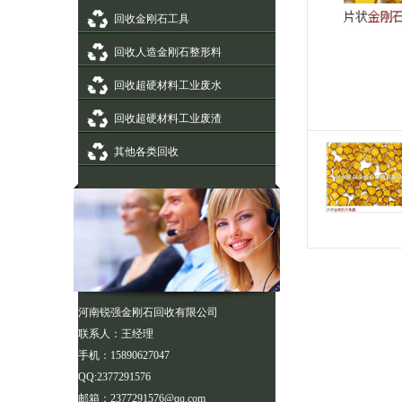
回收金刚石工具
回收人造金刚石整形料
回收超硬材料工业废水
回收超硬材料工业废渣
其他各类回收
河南锐强金刚石回收有限公司
联系人：王经理
手机：15890627047
QQ:2377291576
邮箱：2377291576@qq.com