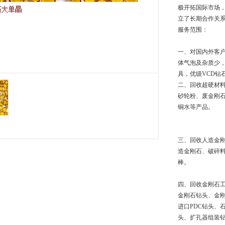
极开拓国际市场
立了长期合作关
服务范围：
一、对国内外客
体气泡及杂质少
具，优级VCD钻
二、回收超硬材
砂轮粉、废金刚
铜水等产品。
三、回收人造金刚
造金刚石、破碎料
棒。
四、回收金刚石
金刚石钻头、金
进口PDC钻头、
头、扩孔器组装